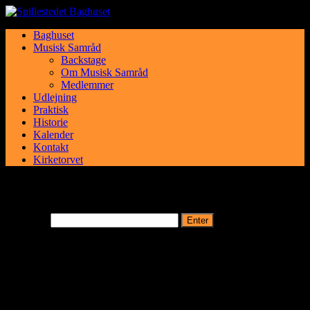
Baghuset
Musisk Samråd
Backstage
Om Musisk Samråd
Medlemmer
Udlejning
Praktisk
Historie
Kalender
Kontakt
Kirketorvet
This content is password protected. To view it please enter your
password below:
Password:
Kommende arrangementer
22
AUG