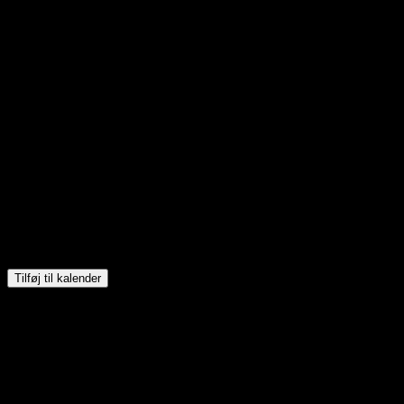
Tilføj til kalender